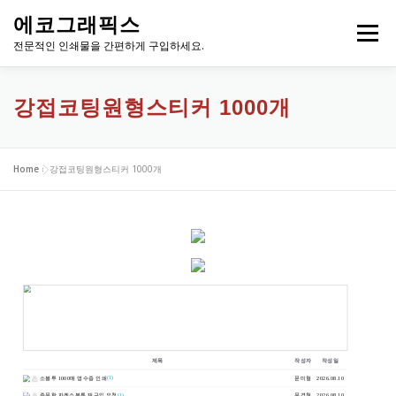
내
에코그래픽스
용
메뉴
으
전문적인 인쇄물을 간편하게 구입하세요.
로
바
로
강접코팅원형스티커 1000개
가
기
Home
»
강접코팅원형스티커 1000개