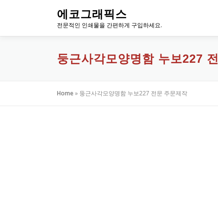
내
에코그래픽스
용
전문적인 인쇄물을 간편하게 구입하세요.
으
로
바
둥근사각모양명함 누보227 
로
가
기
Home
»
둥근사각모양명함 누보227 전문 주문제작