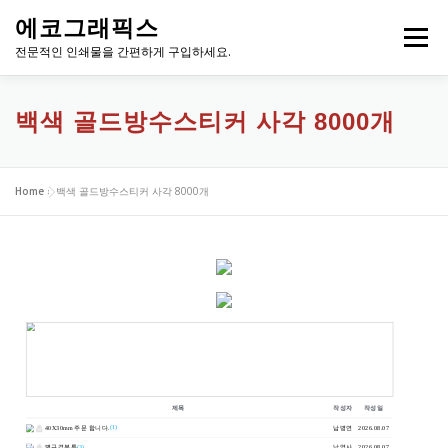
내
에코그래픽스
용
메뉴
으
전문적인 인쇄물을 간편하게 구입하세요.
로
바
로
백색 골드방수스티커 사각 8000개
가
기
Home
»
백색 골드방수스티커 사각 8000개