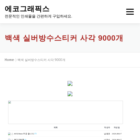
내
에코그래픽스
용
메뉴
으
전문적인 인쇄물을 간편하게 구입하세요.
로
바
로
백색 실버방수스티커 사각 9000개
가
기
Home
»
백색 실버방수스티커 사각 9000개