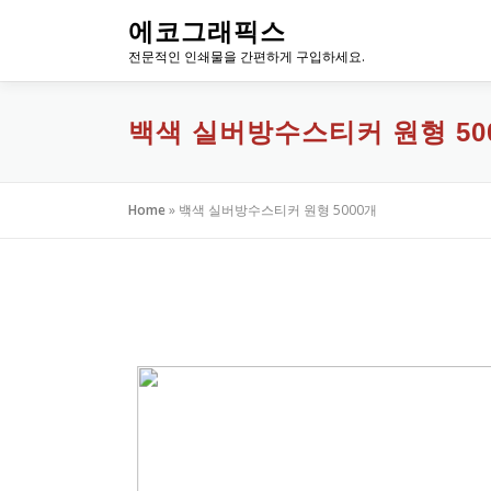
내
에코그래픽스
용
전문적인 인쇄물을 간편하게 구입하세요.
으
로
바
백색 실버방수스티커 원형 50
로
가
기
Home
»
백색 실버방수스티커 원형 5000개