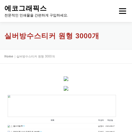
내
에코그래픽스
용
메뉴
으
전문적인 인쇄물을 간편하게 구입하세요.
로
바
로
실버방수스티커 원형 3000개
가
기
Home
»
실버방수스티커 원형 3000개