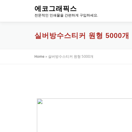
내
에코그래픽스
용
전문적인 인쇄물을 간편하게 구입하세요.
으
로
바
실버방수스티커 원형 5000개
로
가
기
Home
»
실버방수스티커 원형 5000개