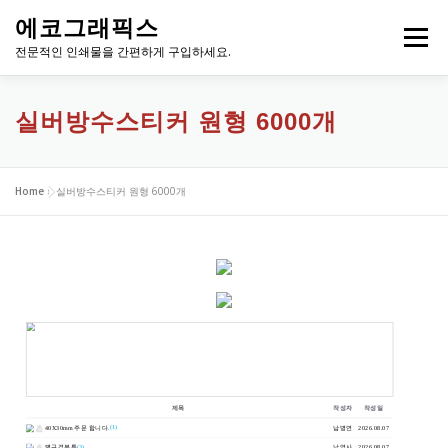
내
에코그래픽스
용
메뉴
으
전문적인 인쇄물을 간편하게 구입하세요.
로
바
로
실버방수스티커 원형 6000개
가
기
Home
»
실버방수스티커 원형 6000개