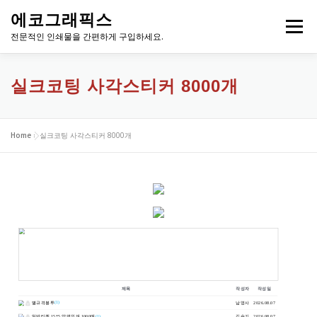
내
에코그래픽스
용
메뉴
으
전문적인 인쇄물을 간편하게 구입하세요.
로
바
로
실크코팅 사각스티커 8000개
가
기
Home
»
실크코팅 사각스티커 8000개