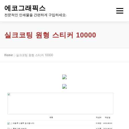
내
에코그래픽스
용
메뉴
으
전문적인 인쇄물을 간편하게 구입하세요.
로
바
로
실크코팅 원형 스티커 10000
가
기
Home
»
실크코팅 원형 스티커 10000