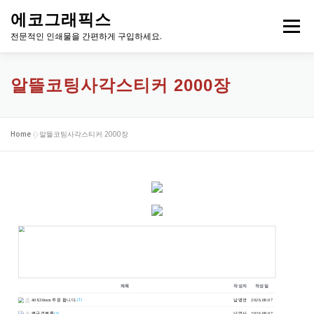
내
에코그래픽스
용
메뉴
으
전문적인 인쇄물을 간편하게 구입하세요.
로
바
로
알뜰코팅사각스티커 2000장
가
기
Home
»
알뜰코팅사각스티커 2000장