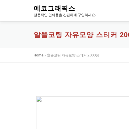
내
에코그래픽스
용
전문적인 인쇄물을 간편하게 구입하세요.
으
로
바
알뜰코팅 자유모양 스티커 20
로
가
기
Home
»
알뜰코팅 자유모양 스티커 2000장