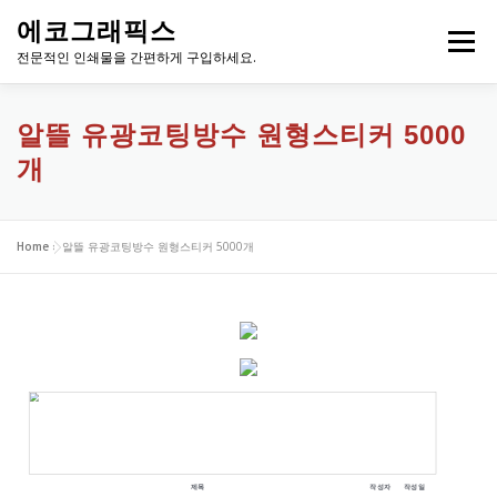
내
에코그래픽스
용
메뉴
으
전문적인 인쇄물을 간편하게 구입하세요.
로
바
로
알뜰 유광코팅방수 원형스티커 5000
가
개
기
Home
»
알뜰 유광코팅방수 원형스티커 5000개