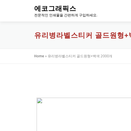
내
에코그래픽스
용
전문적인 인쇄물을 간편하게 구입하세요.
으
로
바
유리병라벨스티커 골드원형+백
로
가
기
Home
»
유리병라벨스티커 골드원형+백색 2000개