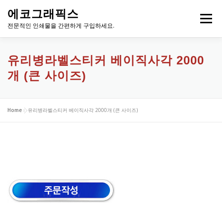
내
에코그래픽스
용
메뉴
으
전문적인 인쇄물을 간편하게 구입하세요.
로
바
로
유리병라벨스티커 베이직사각 2000
가
개 (큰 사이즈)
기
Home
»
유리병라벨스티커 베이직사각 2000개 (큰 사이즈)