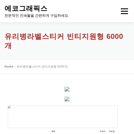
내
에코그래픽스
용
메뉴
으
전문적인 인쇄물을 간편하게 구입하세요.
로
바
로
유리병라벨스티커 빈티지원형 6000
가
개
기
Home
»
유리병라벨스티커 빈티지원형 6000개