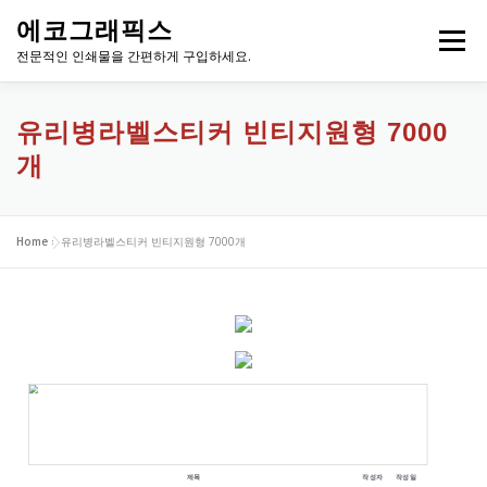
내
에코그래픽스
용
메뉴
으
전문적인 인쇄물을 간편하게 구입하세요.
로
바
로
유리병라벨스티커 빈티지원형 7000
가
개
기
Home
»
유리병라벨스티커 빈티지원형 7000개