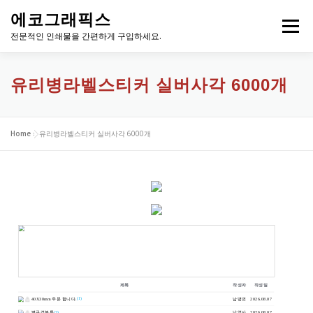
내
에코그래픽스
용
메뉴
으
전문적인 인쇄물을 간편하게 구입하세요.
로
바
로
유리병라벨스티커 실버사각 6000개
가
기
Home
»
유리병라벨스티커 실버사각 6000개