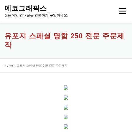
내
에코그래픽스
용
메뉴
으
전문적인 인쇄물을 간편하게 구입하세요.
로
바
로
유포지 스페셜 명함 250 전문 주문제
가
작
기
Home
»
유포지 스페셜 명함 250 전문 주문제작