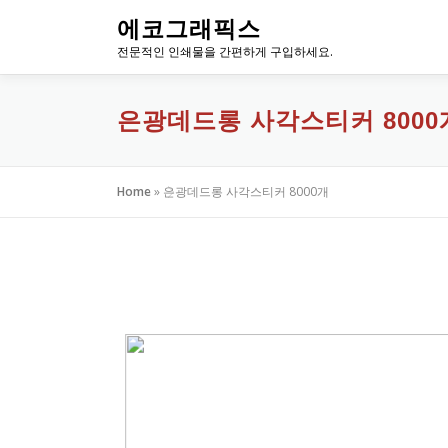
내
에코그래픽스
용
전문적인 인쇄물을 간편하게 구입하세요.
으
로
바
은광데드롱 사각스티커 8000
로
가
기
Home
»
은광데드롱 사각스티커 8000개