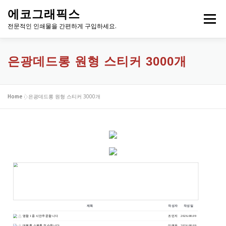
내
에코그래픽스
용
메뉴
으
전문적인 인쇄물을 간편하게 구입하세요.
로
바
로
은광데드롱 원형 스티커 3000개
가
기
Home
»
은광데드롱 원형 스티커 3000개