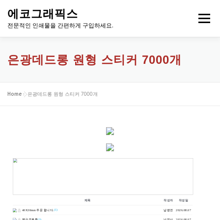
내
에코그래픽스
용
메뉴
으
전문적인 인쇄물을 간편하게 구입하세요.
로
바
로
은광데드롱 원형 스티커 7000개
가
기
Home
»
은광데드롱 원형 스티커 7000개