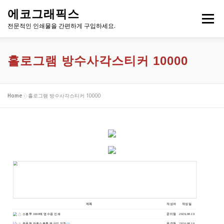
내
에코그래픽스
용
메뉴
으
전문적인 인쇄물을 간편하게 구입하세요.
로
바
로
홀로그램 방수사각스티커 10000
가
기
Home
»
홀로그램 방수사각스티커 10000